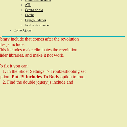
ATL
Centro de dia
Creche
Espaço Exterior
Jardim de infância
Como Ajudar
evolution Slider Error: You have some jquery.js
ibrary include that comes after the revolution
iles js include.
his includes make eliminates the revolution
lider libraries, and make it not work.
o fix it you can:
. In the Slider Settings -> Troubleshooting set
ption:
Put JS Includes To Body
option to true.
. Find the double jquery.js include and
emove it.