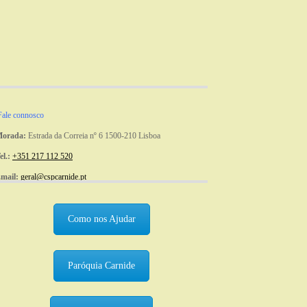
ale connosco
orada:
Estrada da Correia nº 6 1500-210 Lisboa
el.:
+351 217 112 520
mail:
geral@cspcarnide.pt
Como nos Ajudar
Paróquia Carnide