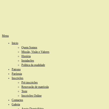
Menu
Inicio
Quem Somos
Missão, Visão e Valores
História
Instalações
Política da qualidade
Patrono
Paróquia
Inscrições
Pré-inscrições
Renovação de matrícula
Teste
Inscrições Online
Contactos
Galeria
Apoio Domiciliário