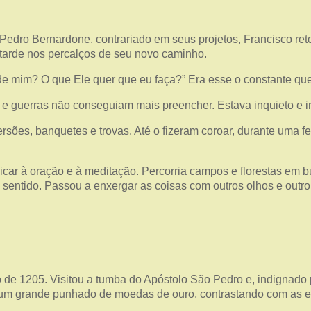
Pedro Bernardone, contrariado em seus projetos, Francisco ret
 tarde nos percalços de seu novo caminho.
e mim? O que Ele quer que eu faça?” Era esse o constante qu
as e guerras não conseguiam mais preencher. Estava inquieto e i
ersões, banquetes e trovas. Até o fizeram coroar, durante uma 
car à oração e à meditação. Percorria campos e florestas em b
o sentido. Passou a enxergar as coisas com outros olhos e outro
o de 1205. Visitou a tumba do Apóstolo São Pedro e, indignad
u um grande punhado de moedas de ouro, contrastando com as e