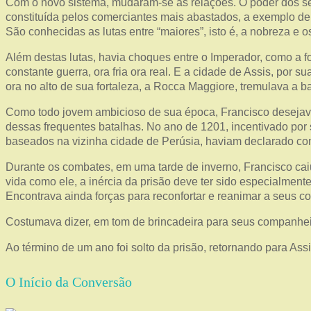
Com o novo sistema, mudaram-se as relações. O poder dos sen
constituída pelos comerciantes mais abastados, a exemplo d
São conhecidas as lutas entre “maiores”, isto é, a nobreza e o
Além destas lutas, havia choques entre o Imperador, como a fo
constante guerra, ora fria ora real. E a cidade de Assis, po
ora no alto de sua fortaleza, a Rocca Maggiore, tremulava a b
Como todo jovem ambicioso de sua época, Francisco desejava c
dessas frequentes batalhas. No ano de 1201, incentivado por
baseados na vizinha cidade de Perúsia, haviam declarado co
Durante os combates, em uma tarde de inverno, Francisco cai
vida como ele, a inércia da prisão deve ter sido especialmen
Encontrava ainda forças para reconfortar e reanimar a seus co
Costumava dizer, em tom de brincadeira para seus companheir
Ao término de um ano foi solto da prisão, retornando para As
O Início da Conversão