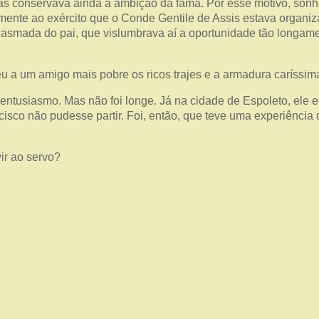
as conservava ainda a ambição da fama. Por esse motivo, sonh
ente ao exército que o Conde Gentile de Assis estava organiza
siasmada do pai, que vislumbrava aí a oportunidade tão longam
u a um amigo mais pobre os ricos trajes e a armadura caríssim
e entusiasmo. Mas não foi longe. Já na cidade de Espoleto, ele
sco não pudesse partir. Foi, então, que teve uma experiência 
ir ao servo?