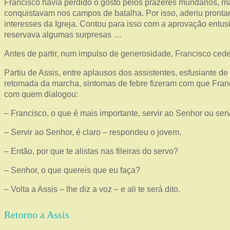
Francisco havia perdido o gosto pelos prazeres mundanos, m
conquistavam nos campos de batalha. Por isso, aderiu prontam
interesses da Igreja. Contou para isso com a aprovação entu
reservava algumas surpresas …
Antes de partir, num impulso de generosidade, Francisco cede
Partiu de Assis, entre aplausos dos assistentes, esfusiante d
retomada da marcha, sintomas de febre fizeram com que Franci
com quem dialogou:
– Francisco, o que é mais importante, servir ao Senhor ou serv
– Servir ao Senhor, é claro – respondeu o jovem.
– Então, por que te alistas nas fileiras do servo?
– Senhor, o que quereis que eu faça?
– Volta a Assis – lhe diz a voz – e ali te será dito.
Retorno a Assis