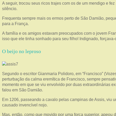
A seguir, trocou seus ricos trajes com os de um mendigo e fez
silêncio.
Frequenta sempre mais os ermos perto de São Damião, pequena
para a França.
A família e os amigos estavam preocupados com o jovem Franc
isso que ele tinha sonhado para seu filho! Indignado, forçava
O beijo no leproso
Segundo o escritor Gianmaria Polidoro, em “Francisco” (Voze
perturbação da calma eremítica de Francisco, sempre pensativ
momento em que se viu envolvido por duas extraordinárias expe
falou em São Damião.
Em 1206, passeando a cavalo pelas campinas de Assis, viu um 
causado invencível nojo.
Mas, então, como que movido por uma força superior, apeou d