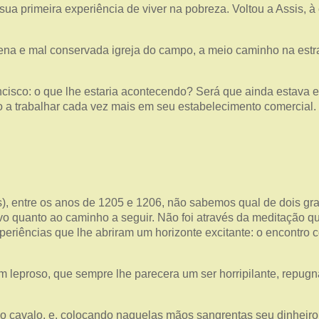
 sua primeira experiência de viver na pobreza. Voltou a Assis, 
 e mal conservada igreja do campo, a meio caminho na estrada
isco: o que lhe estaria acontecendo? Será que ainda estava e
-o a trabalhar cada vez mais em seu estabelecimento comercial.
s), entre os anos de 1205 e 1206, não sabemos qual de dois gr
o quanto ao caminho a seguir. Não foi através da meditação que
riências que lhe abriram um horizonte excitante: o encontro co
leproso, que sempre lhe parecera um ser horripilante, repugnan
o cavalo, e, colocando naquelas mãos sangrentas seu dinheiro,