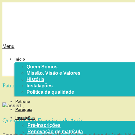
Menu
Inicio
Quem Somos
Missão, Visão e Valores
História
Patrono
Instalações
Política da qualidade
Patrono
Paróquia
Inscrições
Quem foi São Francisco de Assis
Pré-inscrições
Renovação de matrícula