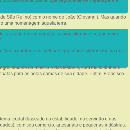
 e próspero comerciante, que seguidamente viajava para a
al de São Rufino) com o nome de João (Giovanni). Mas quando
ando uma homenagem àquela terra.
foi gravada no seu coração: assim, afirmou o seu primeiro
”.
. Mas o caráter e as melhores qualidades vieram-lhe da mãe:
egre, amante da música e das festas e, com muito dinheiro
renatas para as belas damas de sua cidade. Enfim, Francisco
stema feudal (baseado na estabilidade, na servidão e nas
idades), com seu comércio, artesanato e pequenas indústrias.