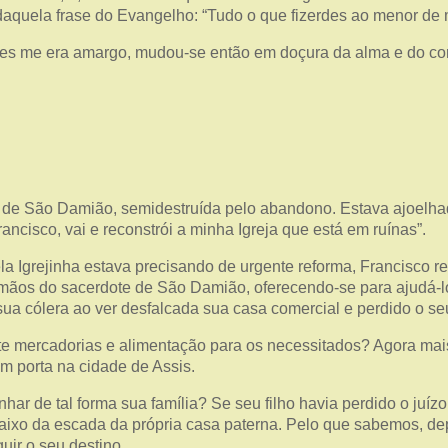
 daquela frase do Evangelho: “Tudo o que fizerdes ao menor de 
ntes me era amargo, mudou-se então em doçura da alma e do co
a de São Damião, semidestruída pelo abandono. Estava ajoelha
rancisco, vai e reconstrói a minha Igreja que está em ruínas”.
grejinha estava precisando de urgente reforma, Francisco reg
 mãos do sacerdote de São Damião, oferecendo-se para ajudá-l
ua cólera ao ver desfalcada sua casa comercial e perdido o seu
te mercadorias e alimentação para os necessitados? Agora mais
em porta na cidade de Assis.
ar de tal forma sua família? Se seu filho havia perdido o juíz
ebaixo da escada da própria casa paterna. Pelo que sabemos, d
uir o seu destino.