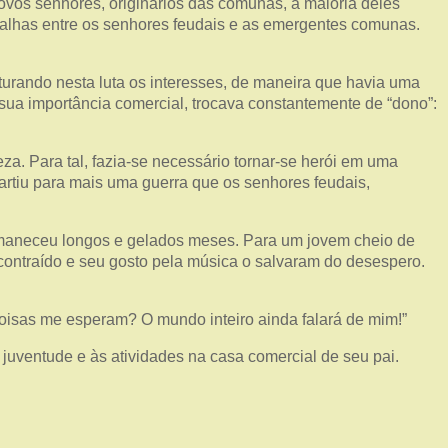
vos senhores, originários das comunas, a maioria deles
talhas entre os senhores feudais e as emergentes comunas.
sturando nesta luta os interesses, de maneira que havia uma
 sua importância comercial, trocava constantemente de “dono”:
a. Para tal, fazia-se necessário tornar-se herói em uma
artiu para mais uma guerra que os senhores feudais,
ermaneceu longos e gelados meses. Para um jovem cheio de
scontraído e seu gosto pela música o salvaram do desespero.
oisas me esperam? O mundo inteiro ainda falará de mim!”
juventude e às atividades na casa comercial de seu pai.