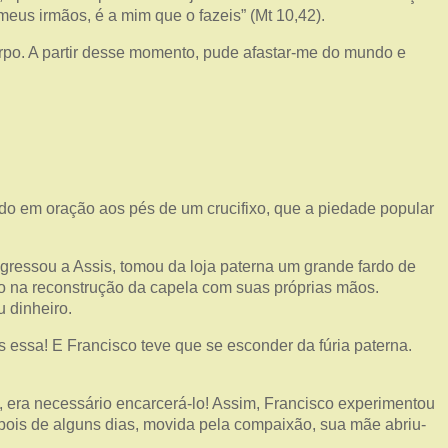
meus irmãos, é a mim que o fazeis” (Mt 10,42).
rpo. A partir desse momento, pude afastar-me do mundo e
do em oração aos pés de um crucifixo, que a piedade popular
ressou a Assis, tomou da loja paterna um grande fardo de
o na reconstrução da capela com suas próprias mãos.
 dinheiro.
 essa! E Francisco teve que se esconder da fúria paterna.
o, era necessário encarcerá-lo! Assim, Francisco experimentou
epois de alguns dias, movida pela compaixão, sua mãe abriu-