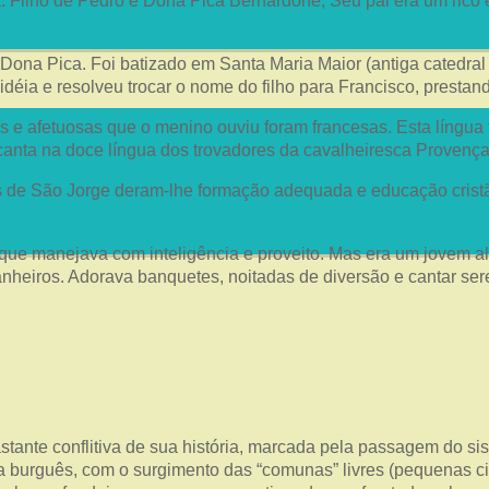
ia. Filho de Pedro e Dona Pica Bernardone, Seu pai era um rico
 Dona Pica. Foi batizado em Santa Maria Maior (antiga catedr
déia e resolveu trocar o nome do filho para Francisco, prest
s e afetuosas que o menino ouviu foram francesas. Esta língua 
canta na doce língua dos trovadores da cavalheiresca Provença
s de São Jorge deram-lhe formação adequada e educação cristã
que manejava com inteligência e proveito. Mas era um jovem al
anheiros. Adorava banquetes, noitadas de diversão e cantar se
stante conflitiva de sua história, marcada pela passagem do si
ma burguês, com o surgimento das “comunas” livres (pequenas c