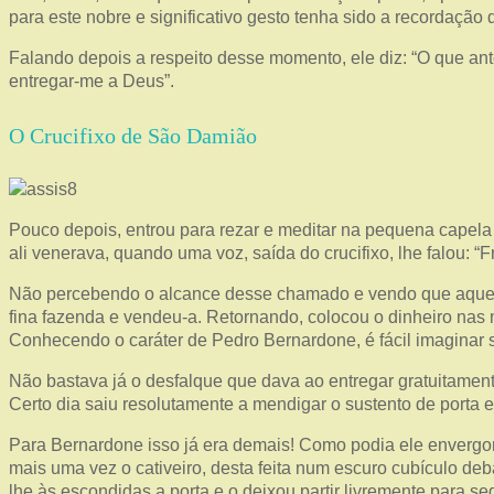
para este nobre e significativo gesto tenha sido a recordação
Falando depois a respeito desse momento, ele diz: “O que a
entregar-me a Deus”.
O Crucifixo de São Damião
Pouco depois, entrou para rezar e meditar na pequena capel
ali venerava, quando uma voz, saída do crucifixo, lhe falou: “F
Não percebendo o alcance desse chamado e vendo que aquela I
fina fazenda e vendeu-a. Retornando, colocou o dinheiro nas
Conhecendo o caráter de Pedro Bernardone, é fácil imaginar s
Não bastava já o desfalque que dava ao entregar gratuitamen
Certo dia saiu resolutamente a mendigar o sustento de porta 
Para Bernardone isso já era demais! Como podia ele envergonh
mais uma vez o cativeiro, desta feita num escuro cubículo d
lhe às escondidas a porta e o deixou partir livremente para seg