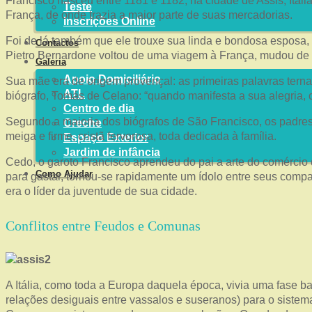
Francisco nasceu entre 1181 e 1182, na cidade de Assis, Itál
Teste
França, de onde trazia a maior parte de suas mercadorias.
Inscrições Online
Foi de lá também que ele trouxe sua linda e bondosa esposa,
Contactos
Pietro Bernardone voltou de uma viagem à França, mudou de i
Galeria
Apoio Domiciliário
Sua mãe era de origem provençal: as primeiras palavras terna
ATL
biógrafo, Tomás de Celano: “quando manifesta a sua alegria, 
Centro de dia
Segundo a maioria dos biógrafos de São Francisco, os padre
Creche
meiga e firme, cristã fervorosa, toda dedicada à família.
Espaço Exterior
Jardim de infância
Cedo, o garoto Francisco aprendeu do pai a arte do comércio 
Como Ajudar
para gastar, tornou-se rapidamente um ídolo entre seus comp
era o líder da juventude de sua cidade.
Conflitos entre Feudos e Comunas
A Itália, como toda a Europa daquela época, vivia uma fase ba
relações desiguais entre vassalos e suseranos) para o siste