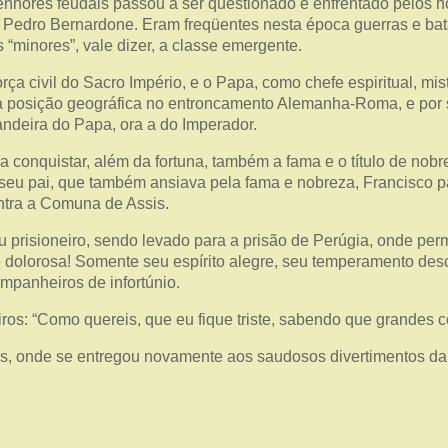
hores feudais passou a ser questionado e enfrentado pelos no
e Pedro Bernardone. Eram freqüentes nesta época guerras e ba
s “minores”, vale dizer, a classe emergente.
rça civil do Sacro Império, e o Papa, como chefe espiritual, mi
r sua posição geográfica no entroncamento Alemanha-Roma, e por
andeira do Papa, ora a do Imperador.
onquistar, além da fortuna, também a fama e o título de nobrez
 seu pai, que também ansiava pela fama e nobreza, Francisco p
ntra a Comuna de Assis.
u prisioneiro, sendo levado para a prisão de Perúgia, onde p
te dolorosa! Somente seu espírito alegre, seu temperamento de
mpanheiros de infortúnio.
os: “Como quereis, que eu fique triste, sabendo que grandes c
sis, onde se entregou novamente aos saudosos divertimentos da 