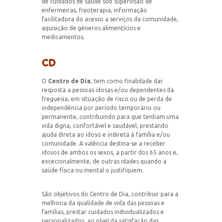
de cuidados de saúde sob supervisão de
enfermeiras, fisioterapia, informação
facilitadora do acesso a serviços da comunidade,
aquisição de géneros alimentícios e
medicamentos.
CD
O
Centro de Dia
, tem como finalidade dar
resposta a pessoas idosas e/ou dependentes da
freguesia, em situação de risco ou de perda de
independência por período temporário ou
permanente, contribuindo para que tenham uma
vida digna, confortável e saudável, prestando
ajuda direta ao idoso e indireta à família e/ou
comunidade. A valência destina-se a receber
idosos de ambos os sexos, a partir dos 65 anos e,
excecionalmente, de outras idades quando a
saúde física ou mental o justifiquem.
São objetivos do Centro de Dia, contribuir para a
melhoria da qualidade de vida das pessoas e
famílias, prestar cuidados individualizados e
personalizados, ao nível da satisfação das