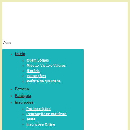
Menu
Inicio
Quem Somos
Missão, Visão e Valores
História
Instalações
Política da qualidade
Patrono
Paróquia
Inscrições
Pré-inscrições
Renovação de matrícula
Teste
Inscrições Online