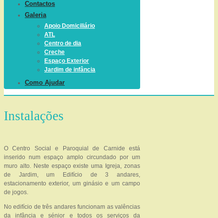
Contactos
Galeria
Apoio Domiciliário
ATL
Centro de dia
Creche
Espaço Exterior
Jardim de infância
Como Ajudar
Instalações
O Centro Social e Paroquial de Carnide está
inserido num espaço amplo circundado por um
muro alto. Neste espaço existe uma Igreja, zonas
de Jardim, um Edifício de 3 andares,
estacionamento exterior, um ginásio e um campo
de jogos.
No edifício de três andares funcionam as valências
da infância e sénior e todos os serviços da